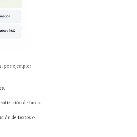
s, por ejemplo:
es
.
atización de tareas.
cación de textos o