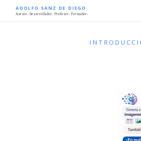
S
ADOLFO SANZ DE DIEGO
k
Asesor. Desarrollador. Profesor. Formador.
i
p
t
INTRODUCCIÓ
o
c
o
n
t
e
n
t