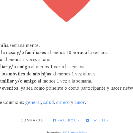
milia
semanalmente.
 la casa y/o familiares
al menos 10 horas a la semana.
ia
al menos 2 veces al año.
liar y/o amigo
al menos 1 vez a la semana.
 los móviles de mis hijas
al menos 1 vez al mes.
amiliar y/o amigo
al menos 1 vez a la semana.
9 eventos
, ya sea como ponente o como participante y hacer net
ive Commons:
general
,
salud
,
dinero
y
amor
.
COMPARTE:
FACEBOOK
TWITTER
Etiquetas:
2025
,
propósitos