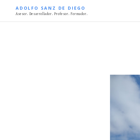
S
ADOLFO SANZ DE DIEGO
k
Asesor. Desarrollador. Profesor. Formador.
i
p
t
o
c
o
n
t
e
n
t