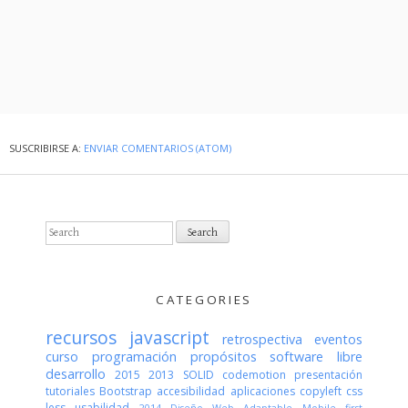
SUSCRIBIRSE A:
ENVIAR COMENTARIOS (ATOM)
S
e
a
r
c
CATEGORIES
h
f
recursos
javascript
retrospectiva
eventos
o
curso
programación
propósitos
software libre
r
desarrollo
2015
2013
SOLID
codemotion
presentación
:
tutoriales
Bootstrap
accesibilidad
aplicaciones
copyleft
css
less
usabilidad
2014
Diseño Web Adaptable
Mobile first