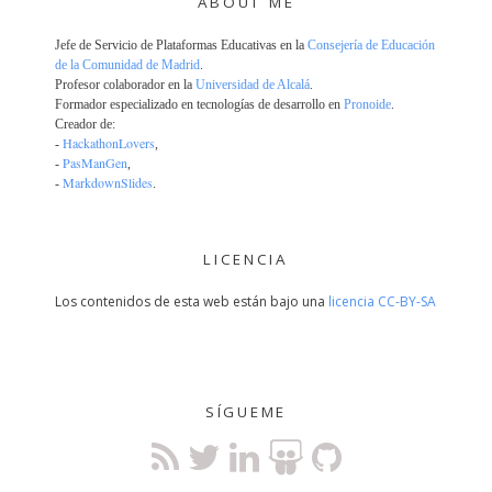
ABOUT ME
Jefe de Servicio de Plataformas Educativas en la
Consejería de Educación
de la Comunidad de Madrid
.
Profesor colaborador en la
Universidad de Alcalá
.
Formador especializado en tecnologías de desarrollo en
Pronoide
.
Creador de:
HackathonLovers
-
,
PasManGen
-
,
MarkdownSlides
-
.
LICENCIA
Los contenidos de esta web están bajo una
licencia CC-BY-SA
SÍGUEME