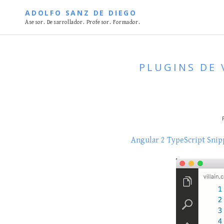
S
ADOLFO SANZ DE DIEGO
k
Asesor. Desarrollador. Profesor. Formador.
i
p
t
PLUGINS DE 
o
c
o
n
t
e
n
Angular 2 TypeScript Snip
t