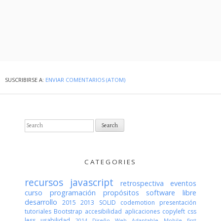
SUSCRIBIRSE A:
ENVIAR COMENTARIOS (ATOM)
S
e
a
r
c
CATEGORIES
h
f
recursos
javascript
retrospectiva
eventos
o
curso
programación
propósitos
software libre
r
desarrollo
2015
2013
SOLID
codemotion
presentación
:
tutoriales
Bootstrap
accesibilidad
aplicaciones
copyleft
css
less
usabilidad
2014
Diseño Web Adaptable
Mobile first