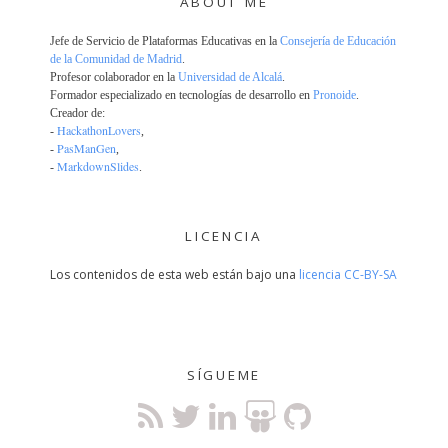
ABOUT ME
Jefe de Servicio de Plataformas Educativas en la
Consejería de Educación
de la Comunidad de Madrid
.
Profesor colaborador en la
Universidad de Alcalá
.
Formador especializado en tecnologías de desarrollo en
Pronoide
.
Creador de:
HackathonLovers
-
,
PasManGen
-
,
MarkdownSlides
-
.
LICENCIA
Los contenidos de esta web están bajo una
licencia CC-BY-SA
SÍGUEME