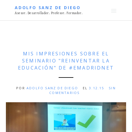
S
ADOLFO SANZ DE DIEGO
k
Asesor. Desarrollador. Profesor. Formador.
i
p
t
o
c
o
MIS IMPRESIONES SOBRE EL
n
SEMINARIO "REINVENTAR LA
t
EDUCACIÓN" DE #EMADRIDNET
e
n
t
POR
ADOLFO SANZ DE DIEGO
EL
3.12.15
SIN
COMENTARIOS