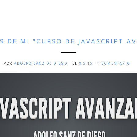
S DE MI "CURSO DE JAVASCRIPT A
POR
ADOLFO SANZ DE DIEGO
EL
8.5.15
1 COMENTARIO