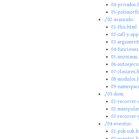
04-privados.
05-polimorfi
./02-avanzado:
01-this.html
02-call-y-app
03-argument
04-funciones
05-anonimas
06-autoejecu
07-closures.
08-modulos.
09-namespac
./03-dom:
01-recorrer
02-manipula
03-recorrer-
./04-eventos:
01-pub-sub.h
02-eventos.h