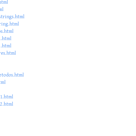
html
ml
strings.html
ring.html
s.html
1.html
2.html
res.html
l
etodos.html
tml
1.html
2.html