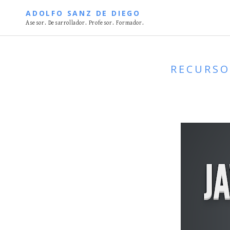
S
ADOLFO SANZ DE DIEGO
k
Asesor. Desarrollador. Profesor. Formador.
i
p
t
RECURSO
o
c
o
n
t
e
n
t