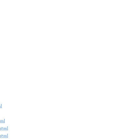
ml
tml
html
html