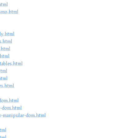
html
smo.html
ly.html
s.html
.html
.html
tables.html
html
html
es.html
-dom.html
r-dom.html
y-manipular-dom.html
tml
tml