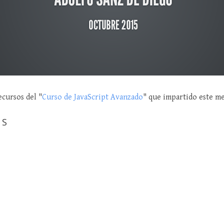
ecursos del "
Curso de JavaScript Avanzado
" que impartido este m
ES