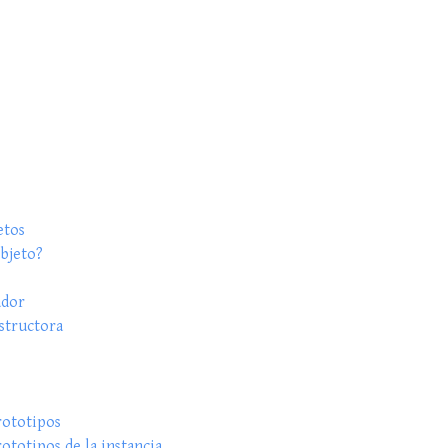
etos
bjeto?
ador
structora
rototipos
ototipos de la instancia