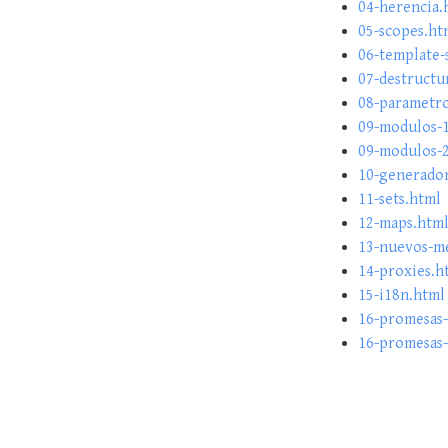
04-herencia.
05-scopes.ht
06-template-
07-destructu
08-parametro
09-modulos-
09-modulos-
10-generado
11-sets.html
12-maps.htm
13-nuevos-m
14-proxies.h
15-i18n.html
16-promesas-
16-promesas-