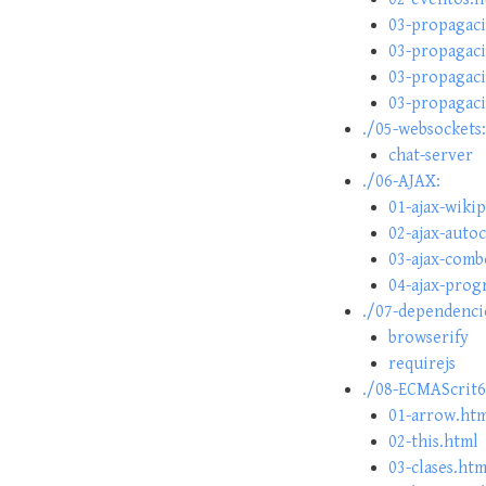
03-propagaci
03-propagaci
03-propagaci
03-propagaci
./05-websockets:
chat-server
./06-AJAX:
01-ajax-wiki
02-ajax-auto
03-ajax-comb
04-ajax-prog
./07-dependenci
browserify
requirejs
./08-ECMAScrit6
01-arrow.ht
02-this.html
03-clases.htm